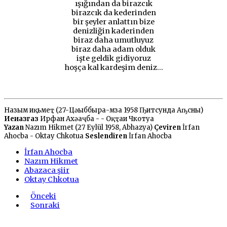
ışığından da birazcık
birazcık da kederinden
bir şeyler anlattın bize
denizliğin kaderinden
biraz daha umutluyuz
biraz daha adam olduk
işte geldik gidiyoruz
hoşça kal kardeşim deniz...
Назым Ҳиқьмеҭ (27-Цәыббыра-мза 1958 Ҧитсунда Аҧсны)
Иеиҭазгаз
Ирфан Ахәаҷба - - Оқҭаи Чкотуа
Yazan
Nazım Hikmet (27 Eylül 1958, Abhazya)
Çeviren
İrfan
Ahocba - Oktay Chkotua
Seslendiren
İrfan Ahocba
İrfan Ahocba
Nazım Hikmet
Abazaca şiir
Oktay Chkotua
Önceki
Sonraki