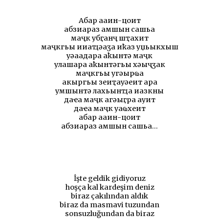
Абар ҳааин-ҳцоит
абзиараз амшын сашьа
маҷк убӷанҷ шҭаҳхит
маҷкгьы ииаҵәаӡа иҟаз уџьыкхыш
уҳәаадара аҟынтә маҷк
улашара аҟынтәгьы хәыҷӡак
маҷкгьы угәырҩа
акыргьы ҳзеиҭауҳәеит ҳара
умшынтә лахьынҵа иазкны
даҽа маҷк агәыӷра ҳауит
даҽа маҷк ҳуаҩхеит
абар ҳааин-ҳцоит
абзиараз амшын сашьа...
İşte geldik gidiyoruz
hoşça kal kardeşim deniz
biraz çakılından aldık
biraz da masmavi tuzundan
sonsuzluğundan da biraz