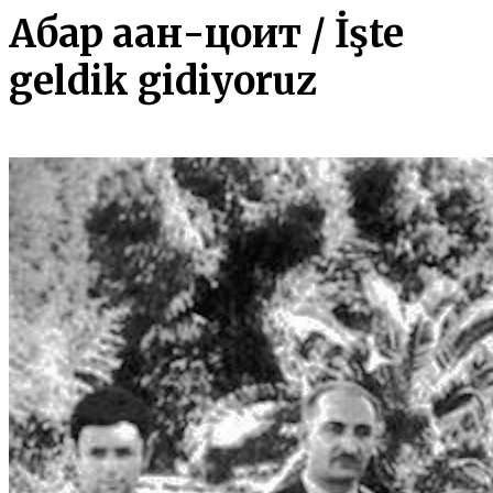
Абар ҳаан-ҳцоит / İşte
geldik gidiyoruz