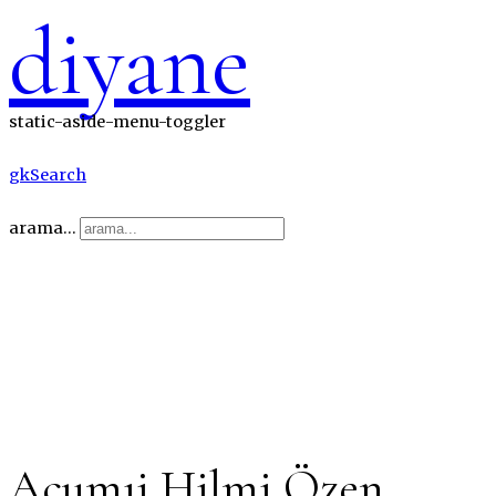
diyane
static-aside-menu-toggler
gkSearch
arama...
Açumıj Hilmi Özen